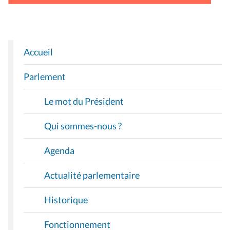
Accueil
N
A
Parlement
V
I
Le mot du Président
G
A
Qui sommes-nous ?
T
I
Agenda
O
Actualité parlementaire
N
Historique
Fonctionnement