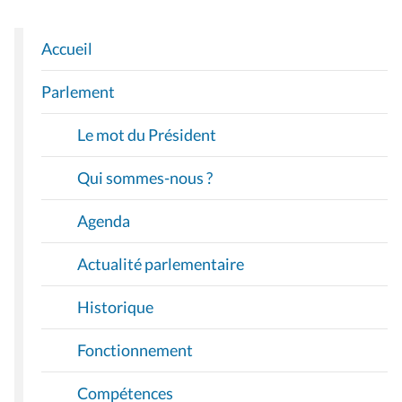
Accueil
N
A
Parlement
V
I
Le mot du Président
G
A
Qui sommes-nous ?
T
I
Agenda
O
Actualité parlementaire
N
Historique
Fonctionnement
Compétences