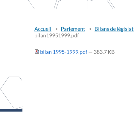
V
Accueil
Parlement
Bilans de législa
o
u
bilan19951999.pdf
s
ê
t
bilan 1995-1999.pdf
— 383.7 KB
e
s
i
c
i
: