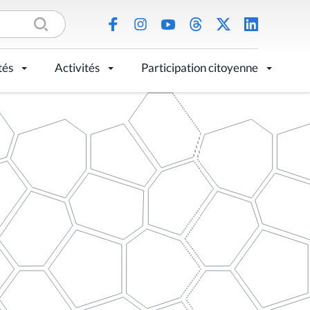
tés
Activités
Participation citoyenne