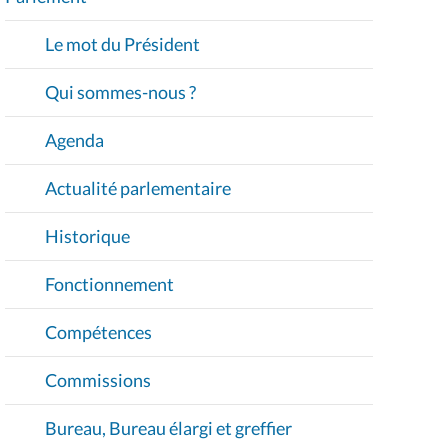
V
I
Le mot du Président
G
A
Qui sommes-nous ?
T
I
Agenda
O
Actualité parlementaire
N
Historique
Fonctionnement
Compétences
Commissions
Bureau, Bureau élargi et greffier