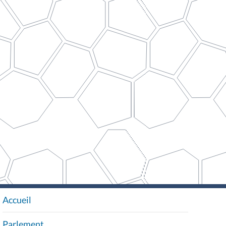
Accueil
N
A
Parlement