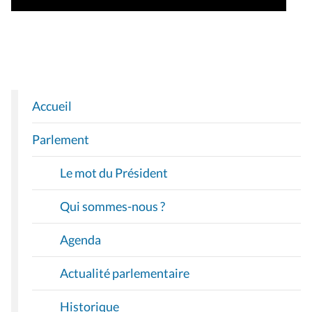
Accueil
N
A
Parlement
V
I
Le mot du Président
G
A
Qui sommes-nous ?
T
I
Agenda
O
Actualité parlementaire
N
Historique