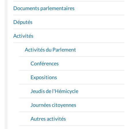
I
Documents parlementaires
G
A
Députés
T
I
Activités
O
Activités du Parlement
N
Conférences
Expositions
Jeudis de l'Hémicycle
Journées citoyennes
Autres activités