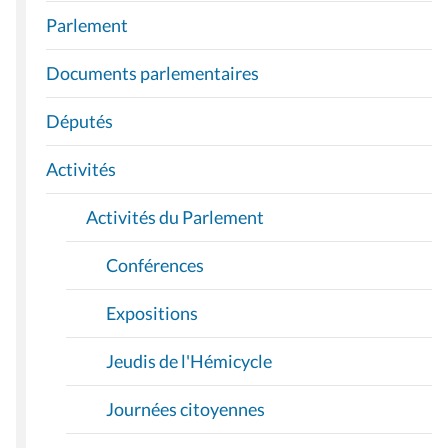
A
Parlement
V
I
Documents parlementaires
G
A
Députés
T
I
Activités
O
Activités du Parlement
N
Conférences
Expositions
Jeudis de l'Hémicycle
Journées citoyennes