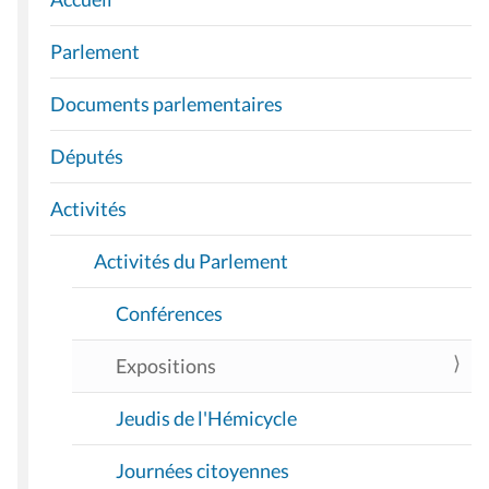
N
A
Parlement
V
I
Documents parlementaires
G
A
Députés
T
I
Activités
O
Activités du Parlement
N
Conférences
Expositions
Jeudis de l'Hémicycle
Journées citoyennes