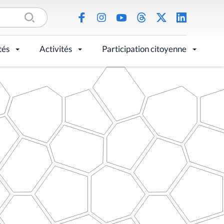
tés
Activités
Participation citoyenne