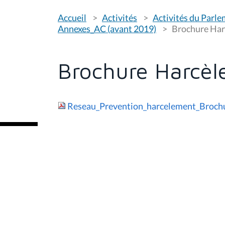
V
Accueil
Activités
Activités du Parl
o
u
Annexes_AC (avant 2019)
Brochure Ha
s
ê
t
e
Brochure Harcè
s
i
c
i
Reseau_Prevention_harcelement_Brochu
: