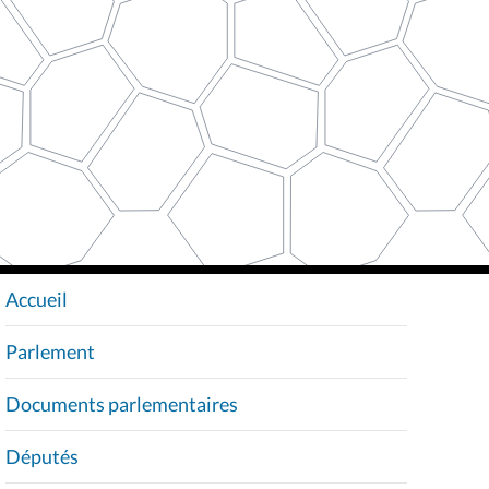
Accueil
N
A
Parlement
V
I
Documents parlementaires
G
A
Députés
T