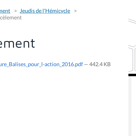
ement
Jeudis de l'Hémicycle
rcèlement
lement
re_Balises_pour_l-action_2016.pdf
— 442.4 KB