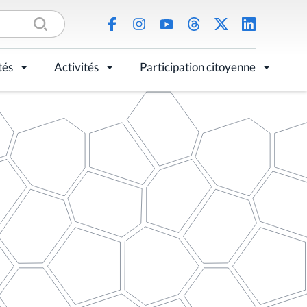
tés
Activités
Participation citoyenne