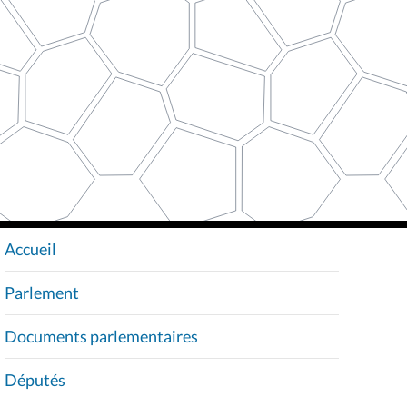
Accueil
N
A
Parlement
V
I
Documents parlementaires
G
A
Députés
T