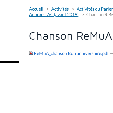
V
Accueil
Activités
Activités du Parl
o
u
Annexes_AC (avant 2019)
Chanson Re
s
ê
t
e
Chanson ReMuA
s
i
c
i
ReMuA_chanson Bon anniversaire.pdf
—
: