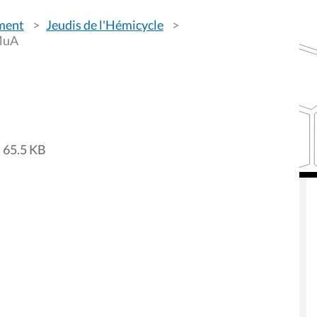
ement
Jeudis de l'Hémicycle
MuA
 65.5 KB