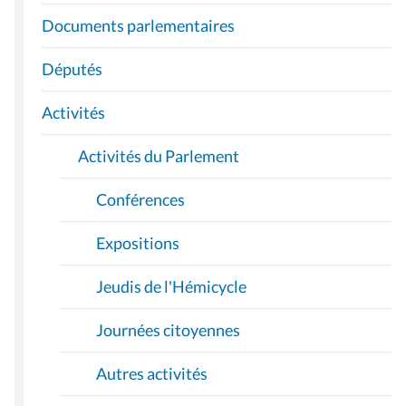
I
Documents parlementaires
G
A
Députés
T
I
Activités
O
Activités du Parlement
N
Conférences
Expositions
Jeudis de l'Hémicycle
Journées citoyennes
Autres activités