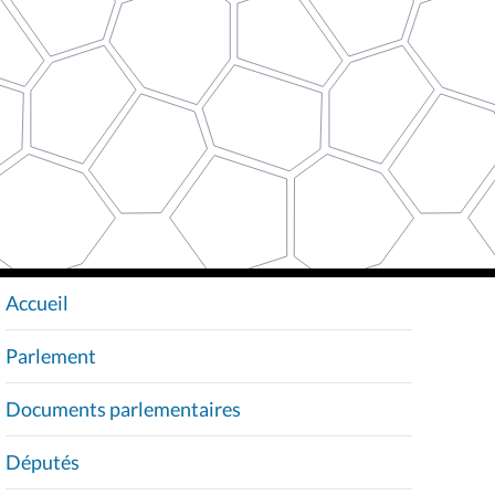
Accueil
N
A
Parlement
V
I
Documents parlementaires
G
A
Députés
T