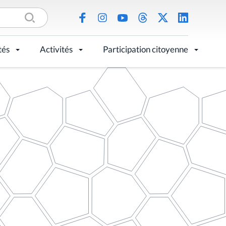
tés
Activités
Participation citoyenne