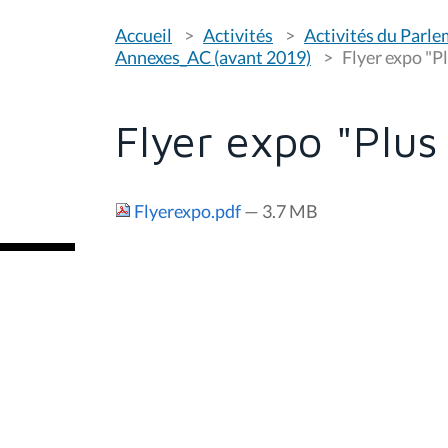
V
Accueil
Activités
Activités du Parl
o
u
Annexes_AC (avant 2019)
Flyer expo "Pl
s
ê
t
e
Flyer expo "Plus
s
i
c
i
Flyerexpo.pdf
— 3.7 MB
: