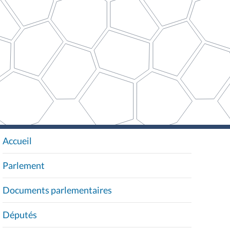
Accueil
N
A
Parlement
V
I
Documents parlementaires
G
A
Députés
T