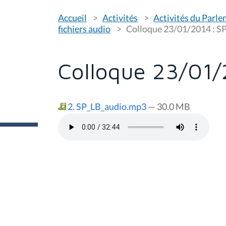
V
Accueil
Activités
Activités du Parl
o
u
fichiers audio
Colloque 23/01/2014 : SP
s
ê
t
e
Colloque 23/01/
s
i
c
i
2. SP_LB_audio.mp3
— 30.0 MB
: