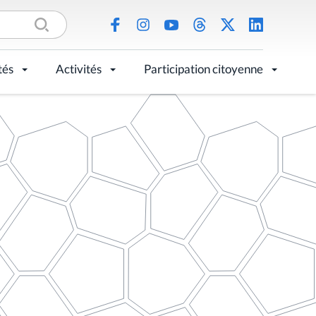
tés
Activités
Participation citoyenne