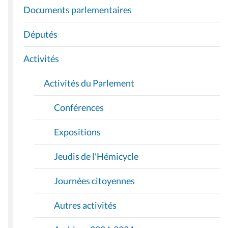
I
Documents parlementaires
G
A
Députés
T
I
Activités
O
Activités du Parlement
N
Conférences
Expositions
Jeudis de l'Hémicycle
Journées citoyennes
Autres activités