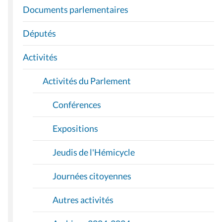
I
Documents parlementaires
G
A
Députés
T
I
Activités
O
Activités du Parlement
N
Conférences
Expositions
Jeudis de l'Hémicycle
Journées citoyennes
Autres activités