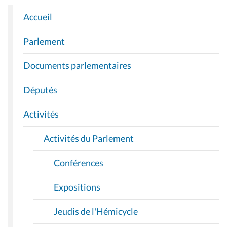
Accueil
N
A
Parlement
V
I
Documents parlementaires
G
A
Députés
T
I
Activités
O
Activités du Parlement
N
Conférences
Expositions
Jeudis de l'Hémicycle