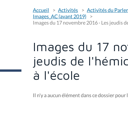
V
Accueil
Activités
Activités du Parl
o
u
Images_AC (avant 2019)
s
Images du 17 novembre 2016 - Les jeudis de 
ê
t
e
s
Images du 17 no
i
c
i
jeudis de l'hémi
:
à l'école
Il n'y a aucun élément dans ce dossier pour l