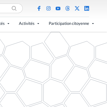
tés
Activités
Participation citoyenne