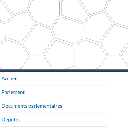
Accueil
N
A
Parlement
V
I
Documents parlementaires
G
A
Députés
T