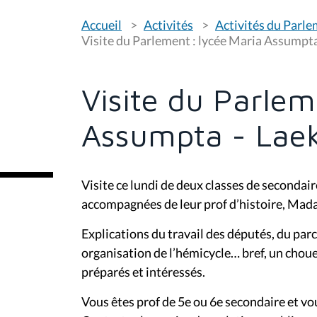
V
Accueil
Activités
Activités du Parl
o
u
Visite du Parlement : lycée Maria Assumpta 
s
ê
t
e
Visite du Parlem
s
i
c
Assumpta - Laek
i
:
Visite ce lundi de deux classes de seconda
accompagnées de leur prof d’histoire, Mad
Explications du travail des députés, du parco
organisation de l’hémicycle… bref, un chou
préparés et intéressés.
Vous êtes prof de 5e ou 6e secondaire et vo