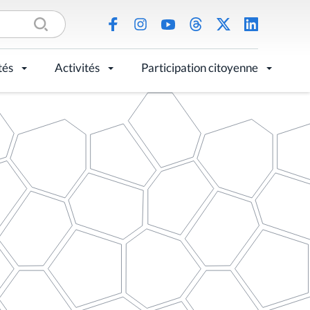
tés
Activités
Participation citoyenne