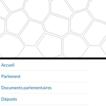
Accueil
N
A
Parlement
V
I
Documents parlementaires
G
A
Députés
T