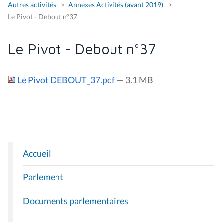
Autres activités
Annexes Activités (avant 2019)
Le Pivot - Debout n°37
Le Pivot - Debout n°37
Le Pivot DEBOUT_37.pdf
— 3.1 MB
Accueil
N
A
Parlement
V
I
Documents parlementaires
G