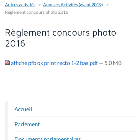
Autres activités
Annexes Activités (avant 2019)
Règlement concours photo 2016
Règlement concours photo
2016
affiche pfb ok print recto 1-2 bas.pdf
— 5.0 MB
Accueil
N
A
Parlement
V
I
Documents parlementaires