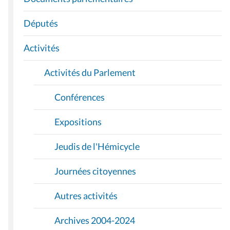
G
A
Députés
T
I
Activités
O
Activités du Parlement
N
Conférences
Expositions
Jeudis de l'Hémicycle
Journées citoyennes
Autres activités
Archives 2004-2024