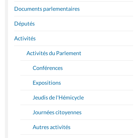
I
Documents parlementaires
G
A
Députés
T
I
Activités
O
Activités du Parlement
N
Conférences
Expositions
Jeudis de l'Hémicycle
Journées citoyennes
Autres activités