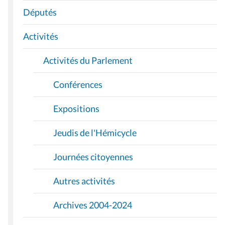
A
Députés
T
I
Activités
O
Activités du Parlement
N
Conférences
Expositions
Jeudis de l'Hémicycle
Journées citoyennes
Autres activités
Archives 2004-2024