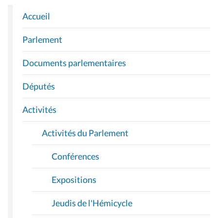
Accueil
N
A
Parlement
V
I
Documents parlementaires
G
A
Députés
T
I
Activités
O
Activités du Parlement
N
Conférences
Expositions
Jeudis de l'Hémicycle