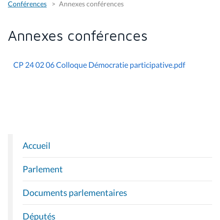
Conférences
Annexes conférences
Annexes conférences
CP 24 02 06 Colloque Démocratie participative.pdf
Accueil
N
A
Parlement
V
I
Documents parlementaires
G
A
Députés