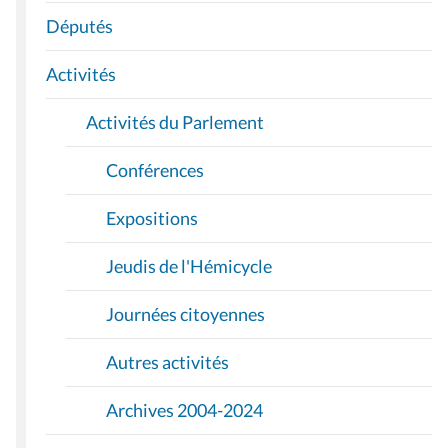
A
Députés
T
I
Activités
O
Activités du Parlement
N
Conférences
Expositions
Jeudis de l'Hémicycle
Journées citoyennes
Autres activités
Archives 2004-2024