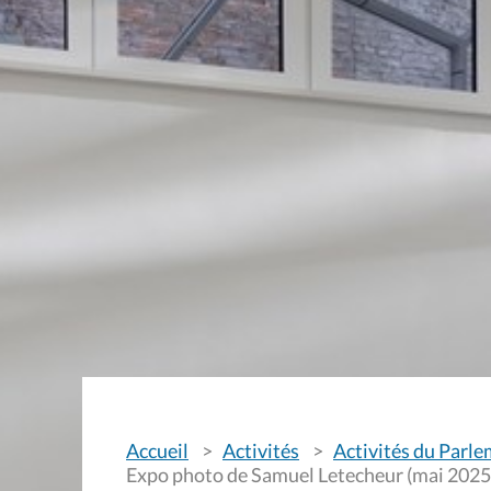
V
Accueil
Activités
Activités du Parl
o
u
Expo photo de Samuel Letecheur (mai 2025
s