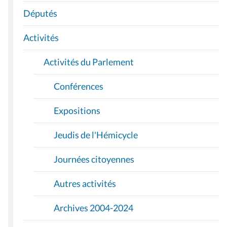
A
Députés
T
I
Activités
O
Activités du Parlement
N
Conférences
Expositions
Jeudis de l'Hémicycle
Journées citoyennes
Autres activités
Archives 2004-2024