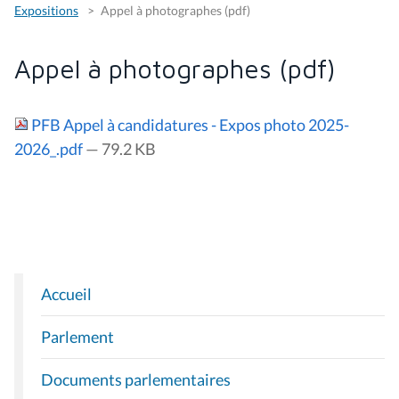
Expositions
Appel à photographes (pdf)
Appel à photographes (pdf)
PFB Appel à candidatures - Expos photo 2025-
2026_.pdf
— 79.2 KB
Accueil
N
A
Parlement
V
I
Documents parlementaires
G