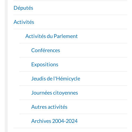
A
Députés
T
I
Activités
O
Activités du Parlement
N
Conférences
Expositions
Jeudis de l'Hémicycle
Journées citoyennes
Autres activités
Archives 2004-2024