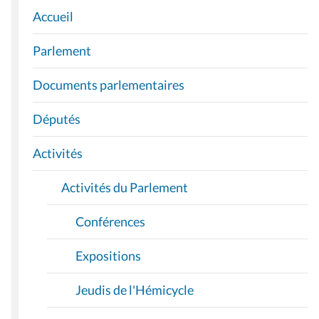
Accueil
N
A
Parlement
V
I
Documents parlementaires
G
A
Députés
T
I
Activités
O
Activités du Parlement
N
Conférences
Expositions
Jeudis de l'Hémicycle