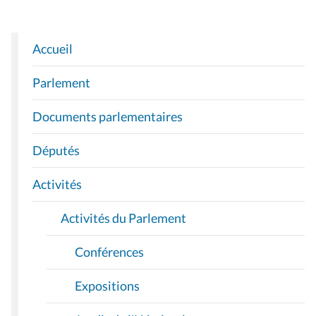
Accueil
N
A
Parlement
V
I
Documents parlementaires
G
A
Députés
T
I
Activités
O
Activités du Parlement
N
Conférences
Expositions