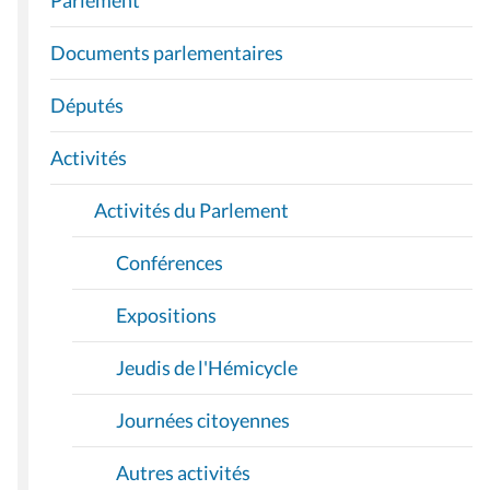
V
I
Documents parlementaires
G
A
Députés
T
I
Activités
O
Activités du Parlement
N
Conférences
Expositions
Jeudis de l'Hémicycle
Journées citoyennes
Autres activités