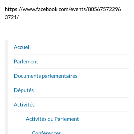
https://www.facebook.com/events/80567572296
3721/
Accueil
N
A
Parlement
V
I
Documents parlementaires
G
A
Députés
T
I
Activités
O
Activités du Parlement
N
Conférences