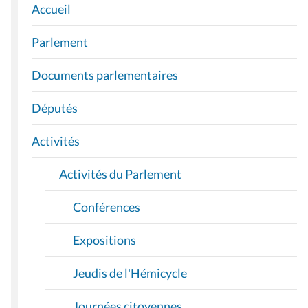
Accueil
N
A
Parlement
V
I
Documents parlementaires
G
A
Députés
T
I
Activités
O
Activités du Parlement
N
Conférences
Expositions
Jeudis de l'Hémicycle
Journées citoyennes