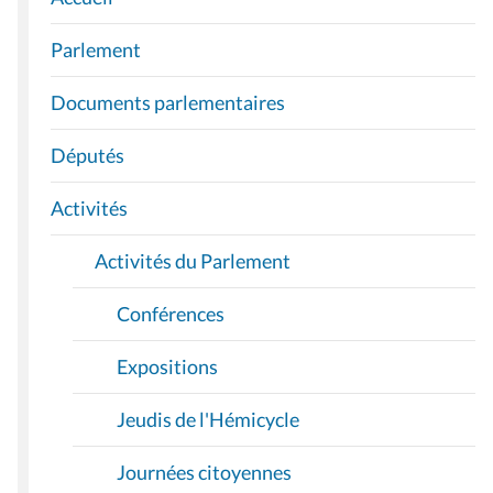
N
A
Parlement
V
I
Documents parlementaires
G
A
Députés
T
I
Activités
O
Activités du Parlement
N
Conférences
Expositions
Jeudis de l'Hémicycle
Journées citoyennes