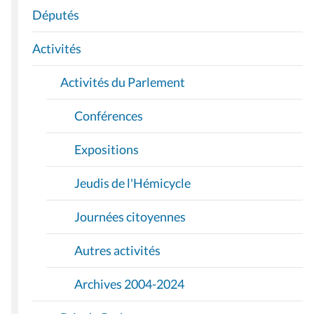
A
Députés
T
I
Activités
O
Activités du Parlement
N
Conférences
Expositions
Jeudis de l'Hémicycle
Journées citoyennes
Autres activités
Archives 2004-2024