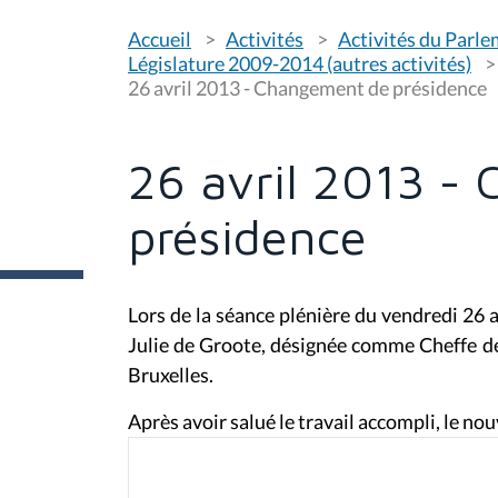
V
Accueil
Activités
Activités du Parl
o
u
Législature 2009-2014 (autres activités)
s
26 avril 2013 - Changement de présidence
ê
t
e
s
26 avril 2013 -
i
c
i
présidence
:
Lors de la séance plénière du vendredi 26
Julie de Groote, désignée comme Cheffe d
Bruxelles.
Après avoir salué le travail accompli, le no