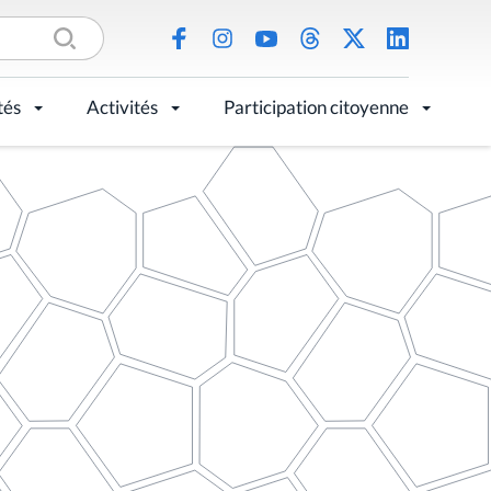
tés
Activités
Participation citoyenne