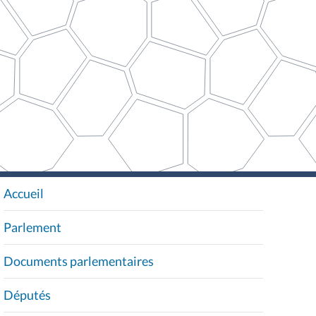
Accueil
N
A
Parlement
V
I
Documents parlementaires
G
A
Députés
T