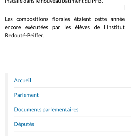
installé dans le nouveau bâtiment du PFB.
Les compositions florales étaient cette année
encore exécutées par les élèves de l’Institut
Redouté-Peiffer.
Accueil
N
A
Parlement
V
I
Documents parlementaires
G
A
Députés
T