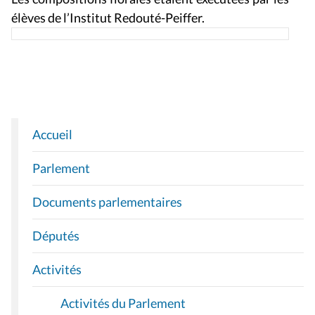
élèves de l’Institut Redouté-Peiffer.
Accueil
N
A
Parlement
V
I
Documents parlementaires
G
A
Députés
T
I
Activités
O
Activités du Parlement
N