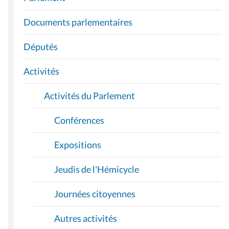
V
I
Documents parlementaires
G
A
Députés
T
I
Activités
O
Activités du Parlement
N
Conférences
Expositions
Jeudis de l'Hémicycle
Journées citoyennes
Autres activités