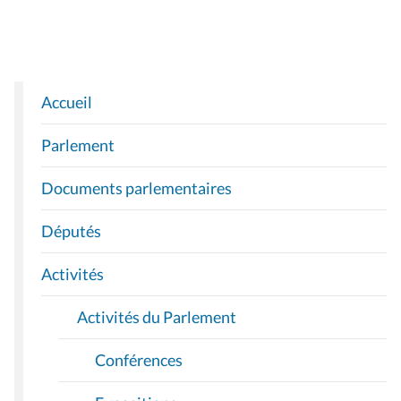
Accueil
N
A
Parlement
V
I
Documents parlementaires
G
A
Députés
T
I
Activités
O
Activités du Parlement
N
Conférences