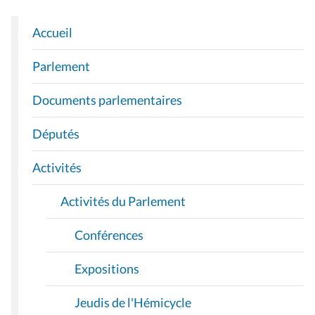
Accueil
N
A
Parlement
V
I
Documents parlementaires
G
A
Députés
T
I
Activités
O
Activités du Parlement
N
Conférences
Expositions
Jeudis de l'Hémicycle