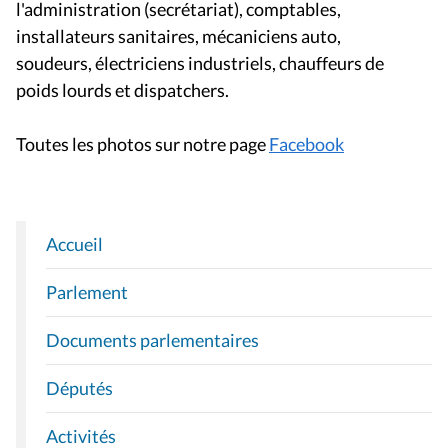
l'administration (secrétariat), comptables,
installateurs sanitaires, mécaniciens auto,
soudeurs, électriciens industriels, chauffeurs de
poids lourds et dispatchers.
Toutes les photos sur notre page
Facebook
Accueil
N
A
Parlement
V
I
Documents parlementaires
G
A
Députés
T
I
Activités