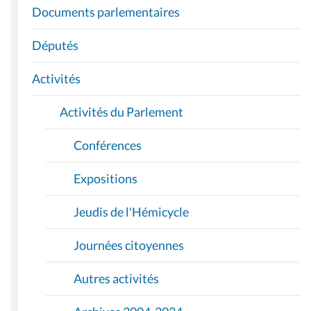
I
Documents parlementaires
G
A
Députés
T
I
Activités
O
Activités du Parlement
N
Conférences
Expositions
Jeudis de l'Hémicycle
Journées citoyennes
Autres activités