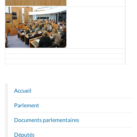
Accueil
N
A
Parlement
V
I
Documents parlementaires
G
A
Députés