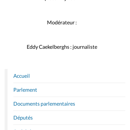
Modérateur :
Eddy Caekelberghs : journaliste
Accueil
N
A
Parlement
V
I
Documents parlementaires
G
A
Députés
T