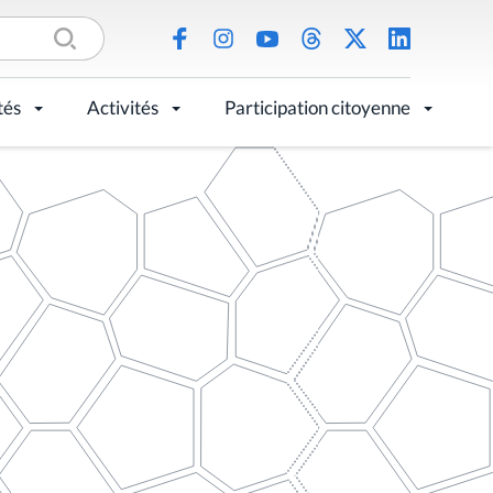
tés
Activités
Participation citoyenne