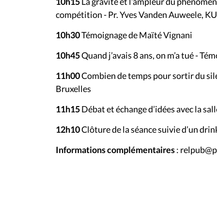
10h15
La gravité et l’ampleur du phénomèn
compétition -
Pr. Yves Vanden Auweele, K
10h30
Témoignage de Maïté Vignani
10h45
Quand j’avais 8 ans, on m’a tué -
Témo
11h00
Combien de temps pour sortir du sile
Bruxelles
11h15
Débat et échange d’idées avec la sall
12h10
Clôture de la séance suivie d’un dri
Informations complémentaires
: relpub@p