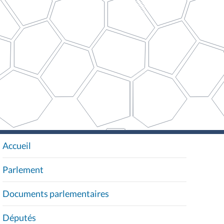
Accueil
N
A
Parlement
V
I
Documents parlementaires
G
A
Députés