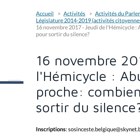
V
Accueil
Activités
Activités du Parl
o
u
Législature 2014-2019 (activités citoyenne
s
16 novembre 2017 - Jeudi de l'Hémicycle :
ê
pour sortir du silence?
t
e
s
i
c
16 novembre 201
i
:
l'Hémicycle : Ab
proche: combie
sortir du silence
Inscriptions
: sosinceste.belgique@skynet.