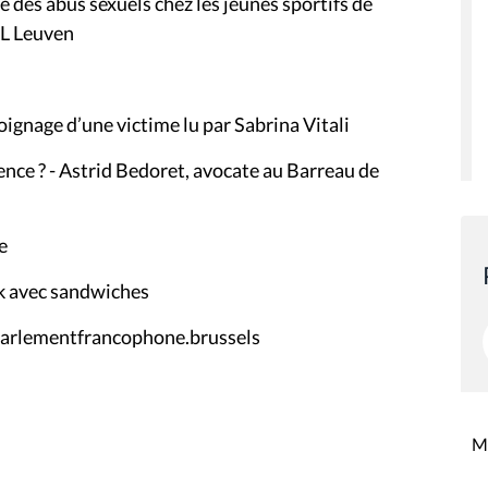
e des abus sexuels
chez les jeunes sportifs de
UL Leuven
ignage d’une victime lu par Sabrina Vitali
nce ? -
Astrid Bedoret, avocate au Barreau de
e
nk avec sandwiches
arlementfrancophone.brussels
Mi