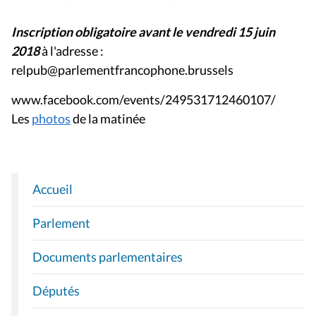
Inscription obligatoire avant le vendredi 15 juin
2018
à l'adresse :
relpub@parlementfrancophone.brussels
www.facebook.com/events/249531712460107/
Les
photos
de la matinée
Accueil
N
A
Parlement
V
I
Documents parlementaires
G
A
Députés
T