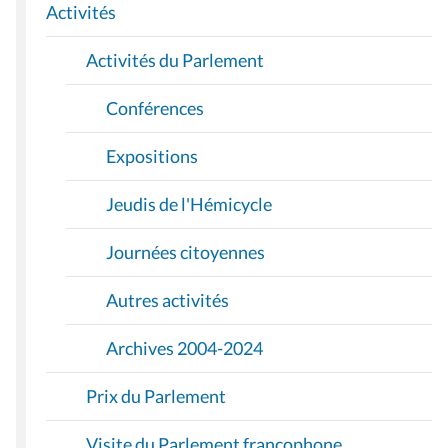
I
Activités
O
Activités du Parlement
N
Conférences
Expositions
Jeudis de l'Hémicycle
Journées citoyennes
Autres activités
Archives 2004-2024
Prix du Parlement
Visite du Parlement francophone