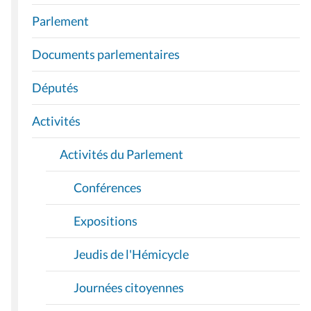
A
Parlement
V
I
Documents parlementaires
G
A
Députés
T
I
Activités
O
Activités du Parlement
N
Conférences
Expositions
Jeudis de l'Hémicycle
Journées citoyennes