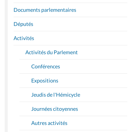
V
I
Documents parlementaires
G
A
Députés
T
I
Activités
O
Activités du Parlement
N
Conférences
Expositions
Jeudis de l'Hémicycle
Journées citoyennes
Autres activités