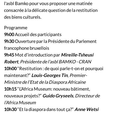
l'asbl Bamko pour vous proposer une matinée
consacrée à la délicate question de la restitution
des biens culturels.
Programme
9h00
Accueil des participants
9h30
Ouverture par la Présidente du Parlement
francophone bruxellois
9h45
Mot d’introduction par
Mireille-Tsheusi
Robert
,
Présidente de l’asbl BAMKO - CRAN
10h00
“Restitution : de quoi parle-t-on et pourquoi
maintenant?”
Louis-Georges Tin
,
Premier-
Ministre de l’Etat de la
Diaspora Africaine
10h15
“L’Africa Museum: nouveau bâtiment,
nouveaux projets?”
Guido Gryseels
,
Directeur de
l’Africa Museum
10h30
“Et la diaspora dans tout ça?”
Anne Wetsi