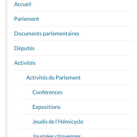
Accueil
N
A
Parlement
V
I
Documents parlementaires
G
A
Députés
T
I
Activités
O
Activités du Parlement
N
Conférences
Expositions
Jeudis de l'Hémicycle
Journées citoyennes