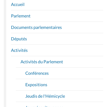
Accueil
N
A
Parlement
V
I
Documents parlementaires
G
A
Députés
T
I
Activités
O
Activités du Parlement
N
Conférences
Expositions
Jeudis de l'Hémicycle